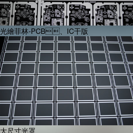
光繪菲林-PCB、IC干版
大尺寸光罩